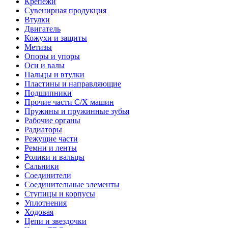
Крепежи
Сувенирная продукция
Втулки
Двигатель
Кожухи и защиты
Метизы
Опоры и упоры
Оси и валы
Пальцы и втулки
Пластины и направляющие
Подшипники
Прочие части С/Х машин
Пружины и пружинные зубья
Рабочие органы
Радиаторы
Режущие части
Ремни и ленты
Ролики и вальцы
Сальники
Соединители
Соединительные элементы
Ступицы и корпусы
Уплотнения
Ходовая
Цепи и звездочки