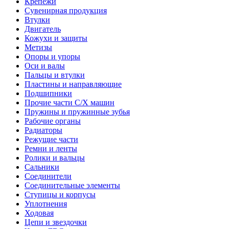
Крепежи
Сувенирная продукция
Втулки
Двигатель
Кожухи и защиты
Метизы
Опоры и упоры
Оси и валы
Пальцы и втулки
Пластины и направляющие
Подшипники
Прочие части С/Х машин
Пружины и пружинные зубья
Рабочие органы
Радиаторы
Режущие части
Ремни и ленты
Ролики и вальцы
Сальники
Соединители
Соединительные элементы
Ступицы и корпусы
Уплотнения
Ходовая
Цепи и звездочки