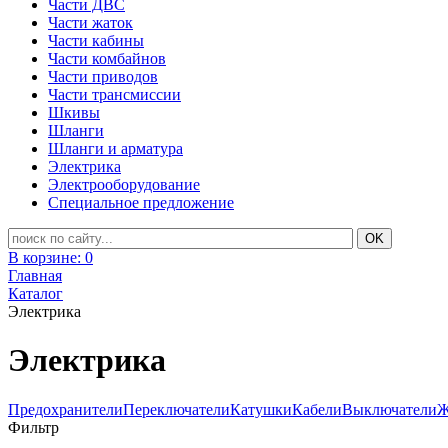
Части ДВС
Части жаток
Части кабины
Части комбайнов
Части приводов
Части трансмиссии
Шкивы
Шланги
Шланги и арматура
Электрика
Электрооборудование
Специальное предложение
В корзине:
0
Главная
Каталог
Электрика
Электрика
Предохранители
Переключатели
Катушки
Кабели
Выключатели
Ж
Фильтр