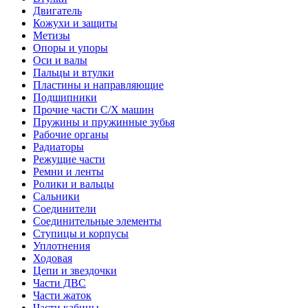
Двигатель
Кожухи и защиты
Метизы
Опоры и упоры
Оси и валы
Пальцы и втулки
Пластины и направляющие
Подшипники
Прочие части С/Х машин
Пружины и пружинные зубья
Рабочие органы
Радиаторы
Режущие части
Ремни и ленты
Ролики и вальцы
Сальники
Соединители
Соединительные элементы
Ступицы и корпусы
Уплотнения
Ходовая
Цепи и звездочки
Части ДВС
Части жаток
Части кабины