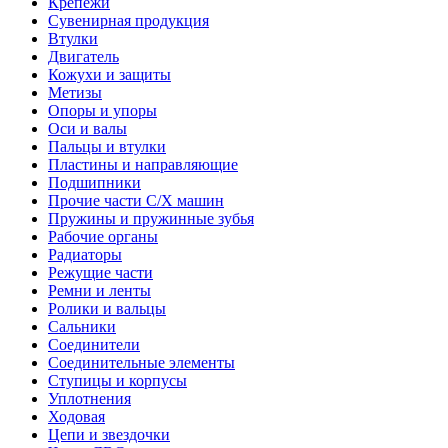
Крепежи
Сувенирная продукция
Втулки
Двигатель
Кожухи и защиты
Метизы
Опоры и упоры
Оси и валы
Пальцы и втулки
Пластины и направляющие
Подшипники
Прочие части С/Х машин
Пружины и пружинные зубья
Рабочие органы
Радиаторы
Режущие части
Ремни и ленты
Ролики и вальцы
Сальники
Соединители
Соединительные элементы
Ступицы и корпусы
Уплотнения
Ходовая
Цепи и звездочки