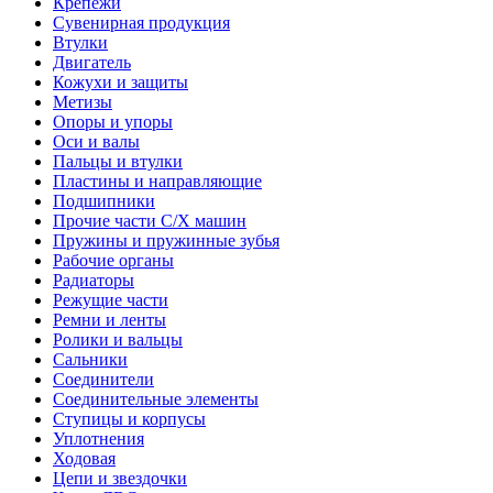
Крепежи
Сувенирная продукция
Втулки
Двигатель
Кожухи и защиты
Метизы
Опоры и упоры
Оси и валы
Пальцы и втулки
Пластины и направляющие
Подшипники
Прочие части С/Х машин
Пружины и пружинные зубья
Рабочие органы
Радиаторы
Режущие части
Ремни и ленты
Ролики и вальцы
Сальники
Соединители
Соединительные элементы
Ступицы и корпусы
Уплотнения
Ходовая
Цепи и звездочки