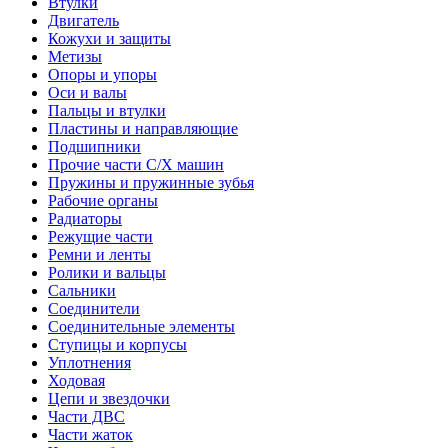
Втулки
Двигатель
Кожухи и защиты
Метизы
Опоры и упоры
Оси и валы
Пальцы и втулки
Пластины и направляющие
Подшипники
Прочие части С/Х машин
Пружины и пружинные зубья
Рабочие органы
Радиаторы
Режущие части
Ремни и ленты
Ролики и вальцы
Сальники
Соединители
Соединительные элементы
Ступицы и корпусы
Уплотнения
Ходовая
Цепи и звездочки
Части ДВС
Части жаток