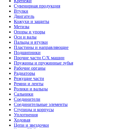
Крепежи
Сувенирная продукция
Втулки
Двигатель
Кожухи и защиты
Метизы
Опоры и упоры
Оси и валы
Пальцы и втулки
Пластины и направляющие
Подшипники
Прочие части С/Х машин
Пружины и пружинные зубья
Рабочие органы
Радиаторы
Режущие части
Ремни и ленты
Ролики и вальцы
Сальники
Соединители
Соединительные элементы
Ступицы и корпусы
Уплотнения
Ходовая
Цепи и звездочки