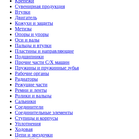
Крепежи
Сувенирная продукция
Втулки
Двигатель
Кожухи и защиты
Метизы
Опоры и упоры
Оси и валы
Пальцы и втулки
Пластины и направляющие
Подшипники
Прочие части С/Х машин
Пружины и пружинные зубья
Рабочие органы
Радиаторы
Режущие части
Ремни и ленты
Ролики и вальцы
Сальники
Соединители
Соединительные элементы
Ступицы и корпусы
Уплотнения
Ходовая
Цепи и звездочки