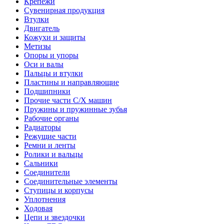
Крепежи
Сувенирная продукция
Втулки
Двигатель
Кожухи и защиты
Метизы
Опоры и упоры
Оси и валы
Пальцы и втулки
Пластины и направляющие
Подшипники
Прочие части С/Х машин
Пружины и пружинные зубья
Рабочие органы
Радиаторы
Режущие части
Ремни и ленты
Ролики и вальцы
Сальники
Соединители
Соединительные элементы
Ступицы и корпусы
Уплотнения
Ходовая
Цепи и звездочки