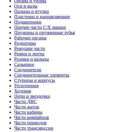
Опоры и упоры
Оси и валы
Пальцы и втулки
Пластины и направляющие
Подшипники
Прочие части С/Х машин
Пружины и пружинные зубья
Рабочие органы
Радиаторы
Режущие части
Ремни и ленты
Ролики и вальцы
Сальники
Соединители
Соединительные элементы
Ступицы и корпусы
Уплотнения
Ходовая
Цепи и звездочки
Части ДВС
Части жаток
Части кабины
Части комбайнов
Части приводов
Части трансмиссии