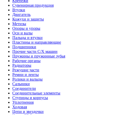
Крепежи
Сувенирная продукция
Втулки
Двигатель
Кожухи и защиты
Метизы
Опоры и упоры
Оси и валы
Пальцы и втулки
Пластины и направляющие
Подшипники
Прочие части С/Х машин
Пружины и пружинные зубья
Рабочие органы
Радиаторы
Режущие части
Ремни и ленты
Ролики и вальцы
Сальники
Соединители
Соединительные элементы
Ступицы и корпусы
Уплотнения
Ходовая
Цепи и звездочки