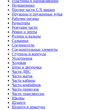
Пластины и направляющие
Подшипники
Прочие части С/Х машин
Пружины и пружинные зубья
Рабочие органы
Радиаторы
Режущие части
Ремни и ленты
Ролики и вальцы
Сальники
Соединители
Соединительные элементы
Ступицы и корпусы
Уплотнения
Ходовая
Цепи и звездочки
Части ДВС
Части жаток
Части кабины
Части комбайнов
Части приводов
Части трансмиссии
Шкивы
Шланги
Шланги и арматура