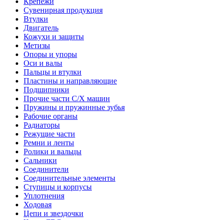
Крепежи
Сувенирная продукция
Втулки
Двигатель
Кожухи и защиты
Метизы
Опоры и упоры
Оси и валы
Пальцы и втулки
Пластины и направляющие
Подшипники
Прочие части С/Х машин
Пружины и пружинные зубья
Рабочие органы
Радиаторы
Режущие части
Ремни и ленты
Ролики и вальцы
Сальники
Соединители
Соединительные элементы
Ступицы и корпусы
Уплотнения
Ходовая
Цепи и звездочки