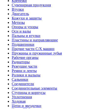
Крепежи
Сувенирная продукция
Втулки
Двигатель
Кожухи и защиты
Метизы
Опоры и упоры
Оси и валы
Пальцы и втулки
Пластины и направляющие
Подшипники
Прочие части С/Х машин
Пружины и пружинные зубья
Рабочие органы
Радиаторы
Режущие части
Ремни и ленты
Ролики и вальцы
Сальники
Соединители
Соединительные элементы
Ступицы и корпусы
Уплотнения
Ходовая
Цепи и звездочки