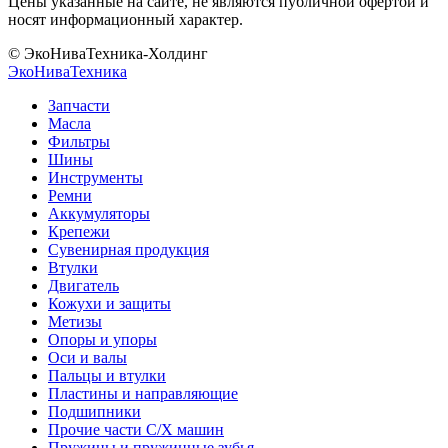
Цены указанные на сайте, не являются публичной офертой и
носят информационный характер.
© ЭкоНиваТехника-Холдинг
ЭкоНива
Техника
Запчасти
Масла
Фильтры
Шины
Инструменты
Ремни
Аккумуляторы
Крепежи
Сувенирная продукция
Втулки
Двигатель
Кожухи и защиты
Метизы
Опоры и упоры
Оси и валы
Пальцы и втулки
Пластины и направляющие
Подшипники
Прочие части С/Х машин
Пружины и пружинные зубья