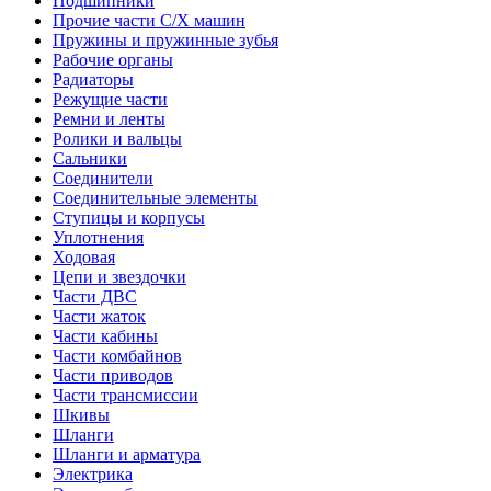
Подшипники
Прочие части С/Х машин
Пружины и пружинные зубья
Рабочие органы
Радиаторы
Режущие части
Ремни и ленты
Ролики и вальцы
Сальники
Соединители
Соединительные элементы
Ступицы и корпусы
Уплотнения
Ходовая
Цепи и звездочки
Части ДВС
Части жаток
Части кабины
Части комбайнов
Части приводов
Части трансмиссии
Шкивы
Шланги
Шланги и арматура
Электрика