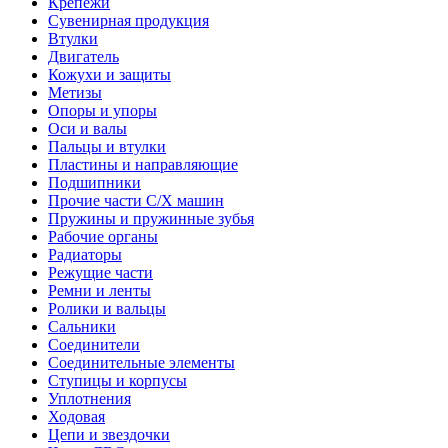
Крепежи
Сувенирная продукция
Втулки
Двигатель
Кожухи и защиты
Метизы
Опоры и упоры
Оси и валы
Пальцы и втулки
Пластины и направляющие
Подшипники
Прочие части С/Х машин
Пружины и пружинные зубья
Рабочие органы
Радиаторы
Режущие части
Ремни и ленты
Ролики и вальцы
Сальники
Соединители
Соединительные элементы
Ступицы и корпусы
Уплотнения
Ходовая
Цепи и звездочки