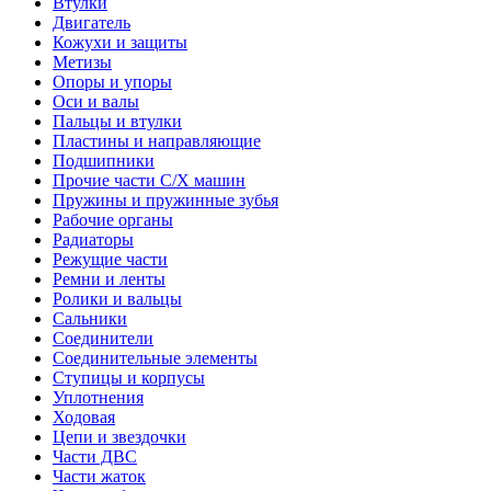
Втулки
Двигатель
Кожухи и защиты
Метизы
Опоры и упоры
Оси и валы
Пальцы и втулки
Пластины и направляющие
Подшипники
Прочие части С/Х машин
Пружины и пружинные зубья
Рабочие органы
Радиаторы
Режущие части
Ремни и ленты
Ролики и вальцы
Сальники
Соединители
Соединительные элементы
Ступицы и корпусы
Уплотнения
Ходовая
Цепи и звездочки
Части ДВС
Части жаток