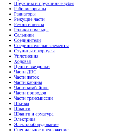
Пружины и пружинные зубья
Рабочие органы
Радиаторы
Режущие части
Ремни и ленты
Ролики и вальцы
Сальники
Соединители
Соединительные элементы
Ступицы и корпусы
Уплотнения
Ходовая
Цепи и звездочки
Части ДВС
Части жаток
Части кабины
Части комбайнов
Части приводов
Части трансмиссии
Шкивы
Шланги
Шланги и арматура
Электрика
Электрооборудование
Специальное предложение