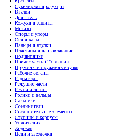
Крепежи
Сувенирная продукция
Втулки
Двигатель
Кожухи и защиты
Метизы
Опоры и упоры
Оси и валы
Пальцы и втулки
Пластины и направляющие
Подшипники
Прочие части С/Х машин
Пружины и пружинные зубья
Рабочие органы
Радиаторы
Режущие части
Ремни и ленты
Ролики и вальцы
Сальники
Соединители
Соединительные элементы
Ступицы и корпусы
Уплотнения
Ходовая
Цепи и звездочки