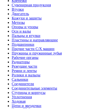
Крепежи
Сувенирная продукция
Втулки
Двигатель
Кожухи и защиты
Метизы
Опоры и упоры
Оси и валы
Пальцы и втулки
Пластины и направляющие
Подшипники
Прочие части С/Х машин
Пружины и пружинные зубья
Рабочие органы
Радиаторы
Режущие части
Ремни и ленты
Ролики и вальцы
Сальники
Соединители
Соединительные элементы
Ступицы и корпусы
Уплотнения
Ходовая
Цепи и звездочки