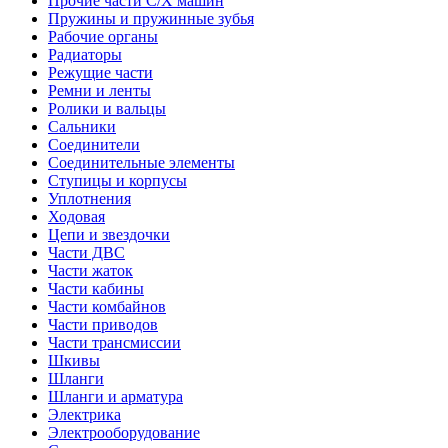
Прочие части С/Х машин
Пружины и пружинные зубья
Рабочие органы
Радиаторы
Режущие части
Ремни и ленты
Ролики и вальцы
Сальники
Соединители
Соединительные элементы
Ступицы и корпусы
Уплотнения
Ходовая
Цепи и звездочки
Части ДВС
Части жаток
Части кабины
Части комбайнов
Части приводов
Части трансмиссии
Шкивы
Шланги
Шланги и арматура
Электрика
Электрооборудование