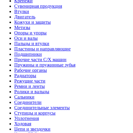
Крепежи
Сувенирная продукция
Втулки
Двигатель
Кожухи и защиты
Метизы
Опоры и упоры
Оси и валы
Пальцы и втулки
Пластины и направляющие
Подшипники
Прочие части С/Х машин
Пружины и пружинные зубья
Рабочие органы
Радиаторы
Режущие части
Ремни и ленты
Ролики и вальцы
Сальники
Соединители
Соединительные элементы
Ступицы и корпусы
Уплотнения
Ходовая
Цепи и звездочки